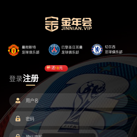
送
18
元
注册
登录