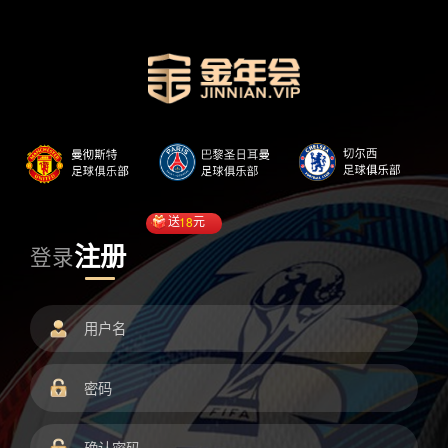
送
18
元
注册
登录