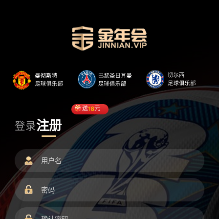
送
18
元
注册
登录