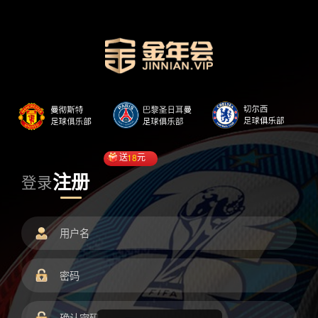
送
18
元
注册
登录