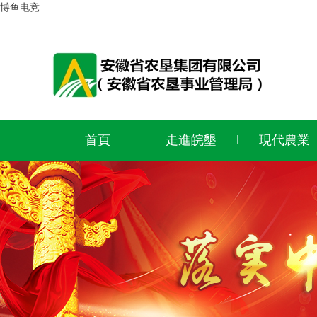
博鱼电竞
首頁
走進皖墾
現代農業