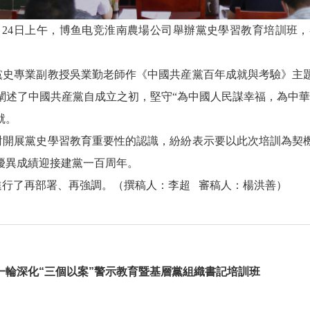
月
24
日上午，博鱼电竞淮南農場公司舉辦黨史學習教育培訓班，
黨史專業副教授吳業勤老師作《中國共産黨百年成就與考驗》主
闡述了中國共産黨自成立之初，堅守“為中國人民謀幸福，為中華
就。
對開展黨史學習教育重要性的認識，紛紛表示要以此次培訓為契
優異成績迎接建黨一百周年。
進行了再部署、再強調。（撰稿人：李超
審稿人：楊洪善）
一輪深化“三個以案”警示教育暨基層黨組織書記培訓班