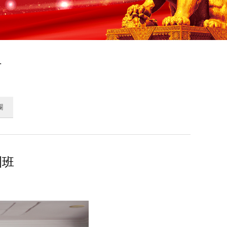
署
欄
訓班